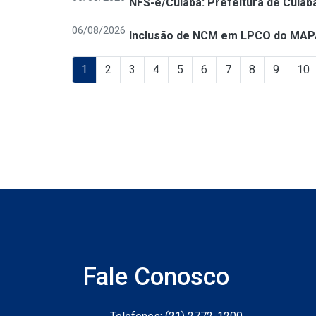
NFS-e/Cuiabá: Prefeitura de Cuiab
06/08/2026
Inclusão de NCM em LPCO do MAP
1
2
3
4
5
6
7
8
9
10
Fale Conosco