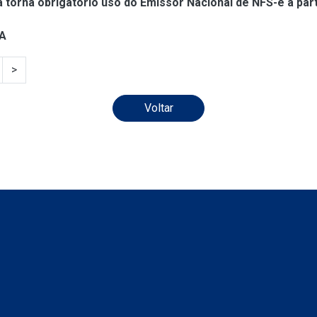
á torna obrigatório uso do Emissor Nacional de NFS-e a par
A
>
Voltar