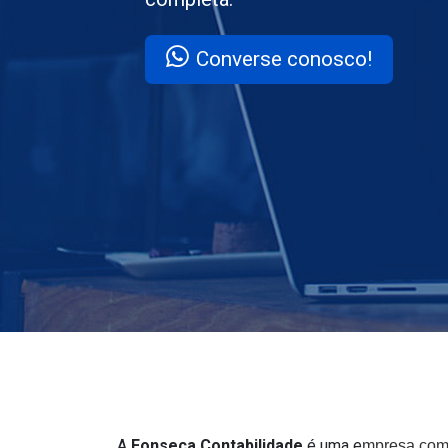
Converse conosco!
A
Fonseca Contabilidade
é uma e
mpresa comp